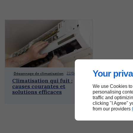
Your priva
22/04/2026
Dépannage de climatisation
Climatisation qui fuit :
causes courantes et
We use Cookies to
solutions efficaces
personalising conte
traffic and optimizi
clicking "I Agree" 
from our providers