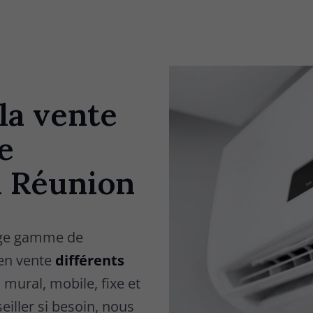
la vente
de
a Réunion
rge gamme de
 en vente
différents
, mural, mobile, fixe et
iller si besoin, nous