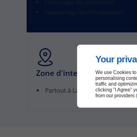
Nettoyage de climatiseur
Dépannage de climatisation
Your priva
Zone d'intervention
We use Cookies to
personalising conte
traffic and optimizi
Partout à La Réunion
clicking "I Agree" 
from our providers