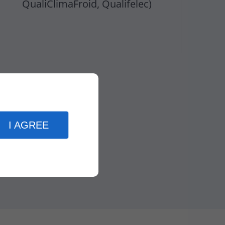
QualiClimaFroid, Qualifelec)
I AGREE