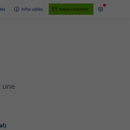
tés
Infos utiles
Nous contacter
r une