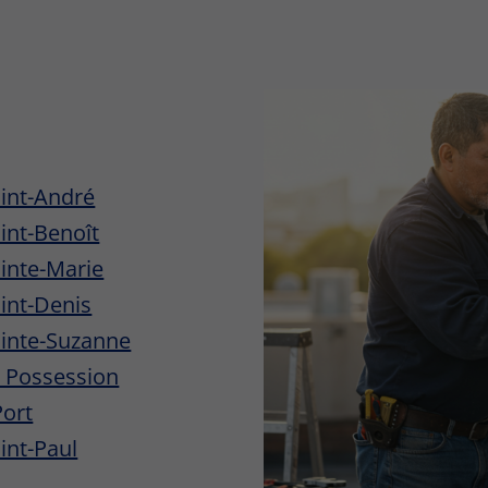
aint-André
aint-Benoît
ainte-Marie
aint-Denis
Sainte-Suzanne
La Possession
Port
aint-Paul