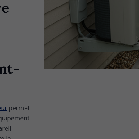
re
nt-
eur
permet
 équipement
areil
e la