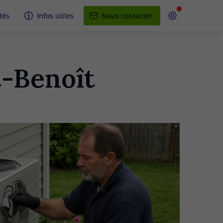
tés
Infos utiles
Nous contacter
t-Benoît