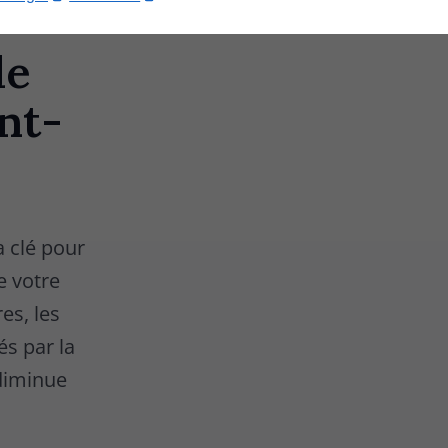
de
nt-
a clé pour
e votre
es, les
és par la
 diminue