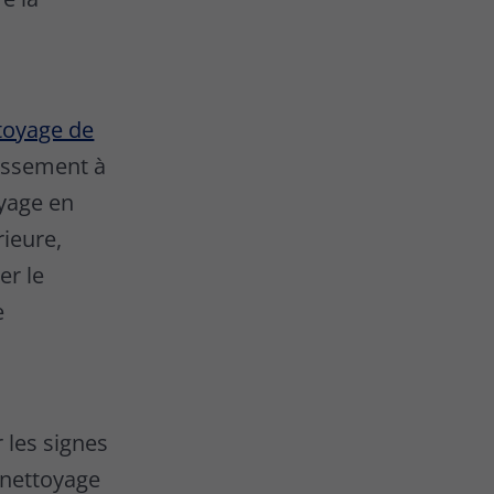
toyage de
tissement à
oyage en
rieure,
er le
e
 les signes
 nettoyage