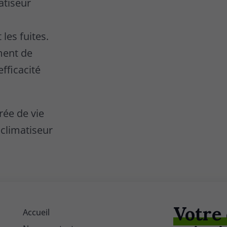
atiseur
les fuites.
ment de
efficacité
rée de vie
 climatiseur
Votre
Accueil