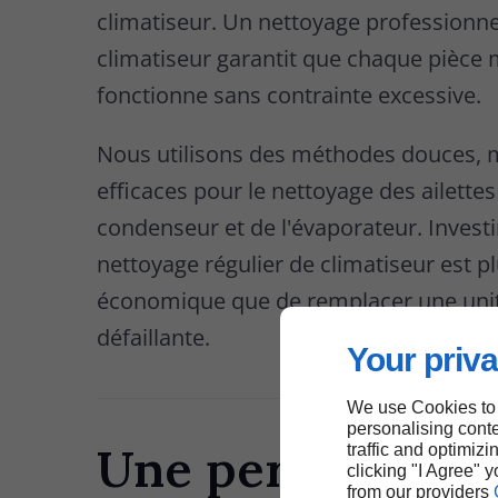
climatiseur. Un nettoyage professionne
climatiseur garantit que chaque pièce 
fonctionne sans contrainte excessive.
Nous utilisons des méthodes douces, 
efficaces pour le nettoyage des ailette
condenseur et de l'évaporateur. Invest
nettoyage régulier de climatiseur est p
économique que de remplacer une uni
défaillante.
Your priva
We use Cookies to
personalising conte
Une performanc
traffic and optimizi
clicking "I Agree" 
from our providers