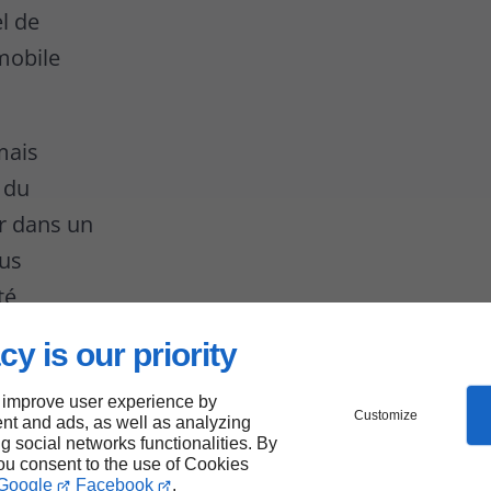
l de
mobile
mais
s du
ir dans un
lus
té
cy is our priority
 improve user experience by
Customize
nt and ads, as well as analyzing
e
ng social networks functionalities. By
you consent to the use of Cookies
Google
Facebook
.