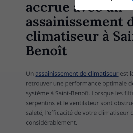
accrue avec un
assainissement 
climatiseur à Sai
Benoît
Un
assainissement de climatiseur
est l
retrouver une performance optimale d
système à Saint-Benoît. Lorsque les filtr
serpentins et le ventilateur sont obstru
saleté, l'efficacité de votre climatiseur
considérablement.