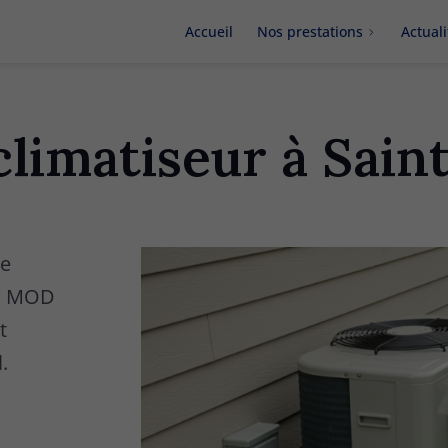
Accueil
Nos prestations
Actuali
limatiseur à Sain
ge
 ? MOD
t
.