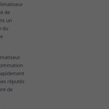
limatiseur
té de
ons un
e du
re
imatiseur
nsommation
s rapidement
mes réputés
ent de